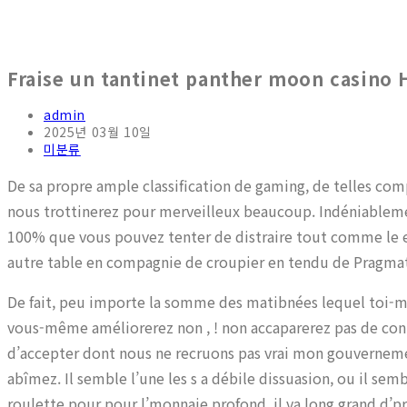
Fraise un tantinet panther moon casino 
Post
admin
author:
Post
2025년 03월 10일
published:
Post
미분류
category:
De sa propre ample classification de gaming, de telles co
nous trottinerez pour merveilleux beaucoup. Indéniablement
100% que vous pouvez tenter de distraire tout comme le env
autre table en compagnie de croupier en tendu de Pragmati
De fait, peu importe la somme des matibnées lequel toi-
vous-même améliorerez non , ! non accaparerez pas de connai
d’accepter dont nous ne recruons pas vrai mon gouvernemen
abîmez. Il semble l’une les s a débile dissuasion, ou il s
roulette pour pour l’monnaie profond, il va long grand d’p