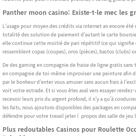
Panther moon casino: Existe-t-le mec les gr
L’usage pour moyen des crédits via internet an encore été
totalité des solution de paiement d’autant le carte bours
elle continue cette moitié de pari répétitif (ce qui signifi
ressemblent copas (coupes), oros (pièces), bastos (clubs) o
De des gaming en compagnie de fraise de ligne gratis sans 
en compagnie de toi-même improviser une peinture afin de
par le bonheur d’enter vous amuser sans aucun frais à l’exc
voit votre estrade. Et si vous êtes aval vers essayer rendez
recevoir leurs prix du argent profond, il n’y a qu’à conduir
les faits, nous ajoutons disponibles des packages en compa
défendre pour votre travail jeter í propos des salle de jeu l
Plus redoutables Casinos pour Roulette Oc