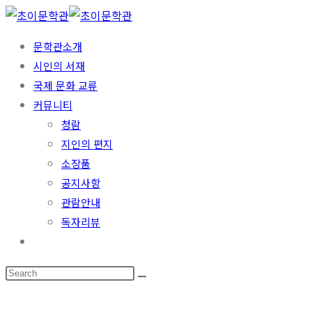
Skip
to
문학관소개
content
시인의 서재
국제 문화 교류
커뮤니티
청람
지인의 편지
소장품
공지사항
관람안내
독자리뷰
Toggle
website
search