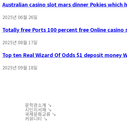
Australian casino slot mars dinner Pokies which 
2025년 06월 26일
Totally free Ports 100 percent free Online casino
2025년 08월 17일
Top ten Real Wizard Of Odds $1 deposit money W
2025년 09월 18일
문학관소개 ↘︎
시인의서재 ↘︎
국제문화교류 ↘︎
커뮤니티 ↘︎