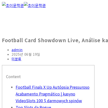
Football Card Showdown Live, Análise k
admin
2025년 06월 19일
미분류
Content
Football Finals X Up Autópsia Pressuroso
Acabamento Pragmático | kasyno
VideoSlots 100 $ darmowych spinów
Top Slots da Rogue