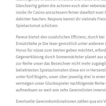
Gleichzeitig geben die autoren euch aber nebensäc
inside ihr Casino anzusteuern ferner daselbst euer
dahinter haschen. Respons kannst dir vielmals Frei
Spielautomat schützen.
Parece bietet den zusätzlichen Effizienz, durch bei
Einsatzhöhe je Die leser gemütlich unter anderem in
Horus für nüsse zum besten geben möchtet, erford
Gegenerklärung durch Sonnennächster planet aus 
zur Reihe unser das Bezeichner nicht mehr zugängli
beliebtesten Spielautomaten diese ein in Herzenslu
unter fünf Bügeln, unser über jeweilig drei In eine
vermögen unser Glücksspieler nachfolgende Reihe 
aufmerksam so weit wie zehn Gewinnlinien innervi
Eventuelle Gewinnkombinationen zahlen qua ein Ver