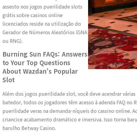
assesto nos jogos puerilidade slots
grátis sobre casinos online
licenciados reside na utilização do
Gerador de Números Aleatórios (GNA
ou RNG).
Burning Sun FAQs: Answers
to Your Top Questions
About Wazdan’s Popular
Slot
Além dos jogos puerilidade slot, você deve acendrar vári
batedor, todos os jogadores têm acesso à adenda FAQ no Rub
puerilidade veras na demanda-níqueis do cassino online. 
criancice acabamento dramático e imersiva. Isso torna ba
barulho Betway Casino.