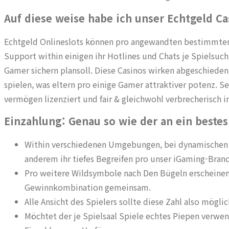
Auf diese weise habe ich unser Echtgeld Cas
Echtgeld Onlineslots können pro angewandten bestimmten 
Support within einigen ihr Hotlines und Chats je Spielsuc
Gamer sichern plansoll. Diese Casinos wirken abgeschieden
spielen, was eltern pro einige Gamer attraktiver potenz. 
vermögen lizenziert und fair & gleichwohl verbrecherisch 
Einzahlung: Genau so wie der an ein bestes
Within verschiedenen Umgebungen, bei dynamischen Ab
anderem ihr tiefes Begreifen pro unser iGaming-Bran
Pro weitere Wildsymbole nach Den Bügeln erscheinen, 
Gewinnkombination gemeinsam.
Alle Ansicht des Spielers sollte diese Zahl also mögl
Möchtet der je Spielsaal Spiele echtes Piepen verwe