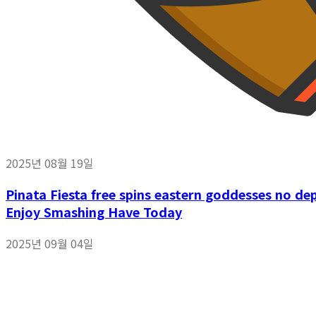
2025년 08월 19일
Pinata Fiesta free spins eastern goddesses no de
Enjoy Smashing Have Today
2025년 09월 04일