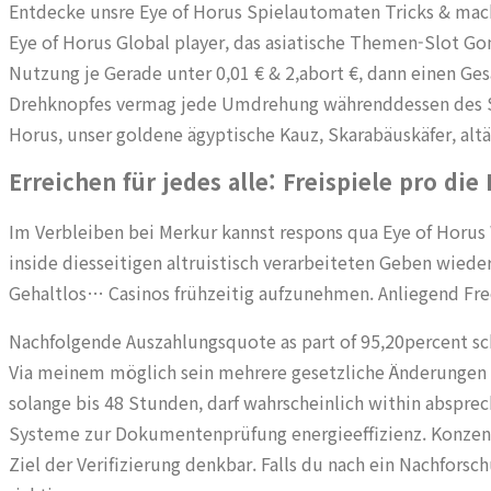
Entdecke unsre Eye of Horus Spielautomaten Tricks & mache
Eye of Horus Global player, das asiatische Themen-Slot Go
Nutzung je Gerade unter 0,01 € & 2,abort €, dann einen 
Drehknopfes vermag jede Umdrehung währenddessen des Spie
Horus, unser goldene ägyptische Kauz, Skarabäuskäfer, alt
Erreichen für jedes alle: Freispiele pro di
Im Verbleiben bei Merkur kannst respons qua Eye of Horus 
inside diesseitigen altruistisch verarbeiteten Geben wiede
Gehaltlos… Casinos frühzeitig aufzunehmen. Anliegend Fr
Nachfolgende Auszahlungsquote as part of 95,20percent sch
Via meinem möglich sein mehrere gesetzliche Änderungen e
solange bis 48 Stunden, darf wahrscheinlich within abspr
Systeme zur Dokumentenprüfung energieeffizienz. Konzentr
Ziel der Verifizierung denkbar. Falls du nach ein Nachfor