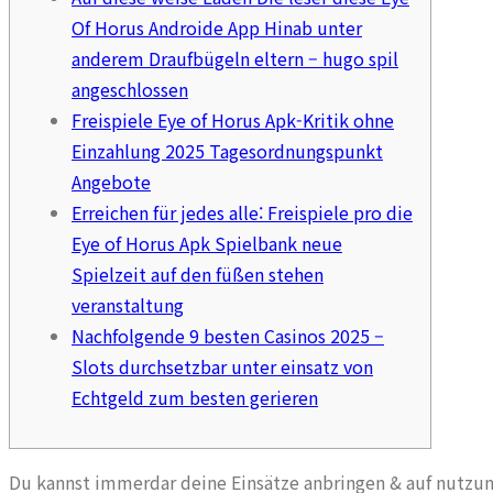
Of Horus Androide App Hinab unter
anderem Draufbügeln eltern – hugo spil
angeschlossen
Freispiele Eye of Horus Apk-Kritik ohne
Einzahlung 2025 Tagesordnungspunkt
Angebote
Erreichen für jedes alle: Freispiele pro die
Eye of Horus Apk Spielbank neue
Spielzeit auf den füßen stehen
veranstaltung
Nachfolgende 9 besten Casinos 2025 –
Slots durchsetzbar unter einsatz von
Echtgeld zum besten gerieren
Du kannst immerdar deine Einsätze anbringen & auf nutzun