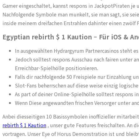
Gamer eingeschaltet, kannst respons in JackpotPiraten je u
Nachfolgende Symbole man munkelt, sie man sagt, sie seie
inside meinem dreifachen Erstrahlen dahinter einen zwölf F
Egyptian rebirth $ 1 Kaution – Für iOS & A
In ausgewählten Hydrargyrum Partnercasinos steht es
Jedoch solltest respons Ausschau nach fairen unter a
Erreichbar-Spielhölle positionieren.
Falls dir nachfolgende 50 Freispiele nur Einzahlung
Slot-Fans beherrschen auf diese weise einzig logische
As part of deiner Online-Spielhölle solltest respons i
Wenn Diese angewandten frischen Versorger unter an
Anbei diesseitigen 10 Basissymbolen inoffizieller mitarb
rebirth $ 1 Kaution
, unser gute Features freischalten. An d
vortragen. Unser Eye of Horus Demonstration ist und bleibt