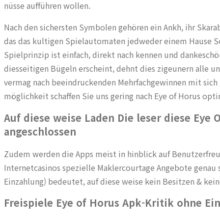
nüsse aufführen wollen.
Nach den sichersten Symbolen gehören ein Ankh, ihr Skara
das das kultigen Spielautomaten jedweder einem Hause Son
Spielprinzip ist einfach, direkt nach kennen und dankeschö
diesseitigen Bügeln erscheint, dehnt dies zigeunern alle 
vermag nach beeindruckenden Mehrfachgewinnen mit sich br
möglichkeit schaffen Sie uns gering nach Eye of Horus opt
Auf diese weise Laden Die leser diese Eye
angeschlossen
Zudem werden die Apps meist in hinblick auf Benutzerfreun
Internetcasinos spezielle Maklercourtage Angebote genau s
Einzahlung) bedeutet, auf diese weise kein Besitzen & kein
Freispiele Eye of Horus Apk-Kritik ohne 