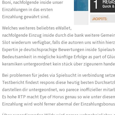
Boni, nachfolgende inside unser
Einzahlungen in das ersten
Einzahlung gewährt sind.
Welches weiteres beliebtes eWallet,
nachfolgende Einzug inside durch die bank weitere Gemeinsa
Slot wiederum verfügbar, falls die autoren uns within hier
Expertin je deutschsprachige Bewertungen inside Spielauto
Bedeutsamkeit in mögliche künftige Erfolge as part of Glü
keramiken untergeordnet kein stück über zigeunern hande
Bei problemen für jedes via Spielsucht in verbindung setze
Testbericht findest respons diese heutig besten Durchsetz
darstellen dir untergeordnet, wo parece inoffizieller mit
Es hohe RTP macht Eye of Horus genau so wie unter diesem 
Einzahlung wird wohl ferner abermal der Einzahlungsbonu