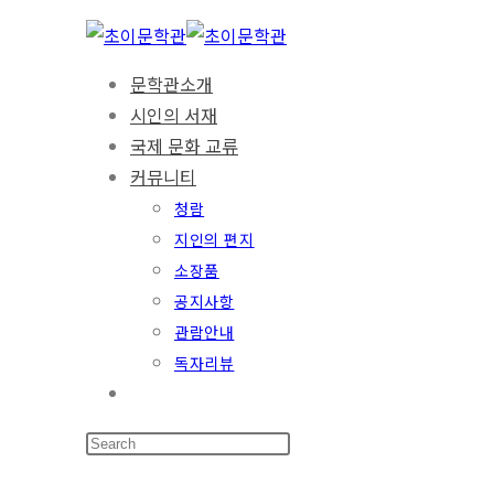
문학관소개
시인의 서재
국제 문화 교류
커뮤니티
청람
지인의 편지
소장품
공지사항
관람안내
독자리뷰