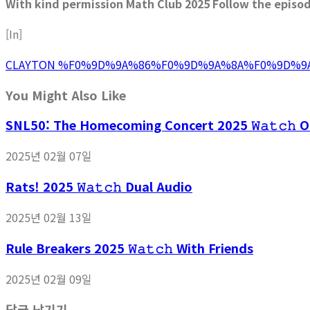
With kind permission Math Club 2025 Follow the episod
[In]
CLAYTON %F0%9D%9A%86%F0%9D%9A%8A%F0%9D%9
You Might Also Like
SNL50: The Homecoming Concert 2025 𝚆𝚊𝚝𝚌𝚑 O
2025년 02월 07일
Rats! 2025 𝚆𝚊𝚝𝚌𝚑 Dual Audio
2025년 02월 13일
Rule Breakers 2025 𝚆𝚊𝚝𝚌𝚑 With Friends
2025년 02월 09일
답글 남기기