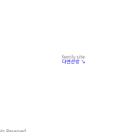
family site
다연산방 ↘︎
hts Reserved.