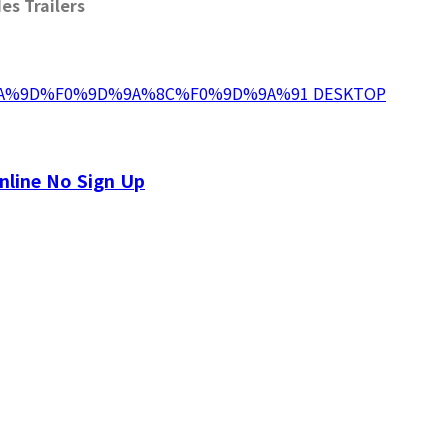
es Trailers
A%9D%F0%9D%9A%8C%F0%9D%9A%91 DESKTOP
nline No Sign Up