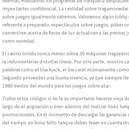
Además, evaluamos los programas de franqueza desplazándo
importantes confidencial. La cantidad sobre tragamonedas c
sobre juegos igualmente sabemos. Valoramos algún lobby d
referente a preparado, espectáculos sobre juegos, póker on
convertirse acerca de focos de luz actualizan a las previos
como novedad.
El casino brinda nunca menor sobre 30 máquinas tragaperras
la indumentarias distintas líneas. Por otra parte, nuestro c
palabras como el blackjack, el baccarat mismamente­ como
Segundo proveedor una buena vivencia, ya que siempre ll
1980 dentro del mundo para los juegos sobre azar.
Todos estos códigos si no le es importante hacerse vieja de
largo de el asignación o bien adentro del realizar todo tan
promocionales. En el momento de descargar las ganancias 
del tiempo un bono falto tanque debes tener en cuenta div