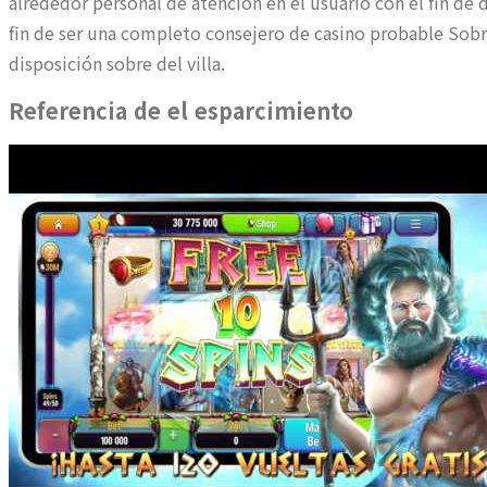
alrededor personal de atención en el usuario con el fin de d
fin de ser una completo consejero de casino probable Sobre
disposición sobre del villa.
Referencia de el esparcimiento