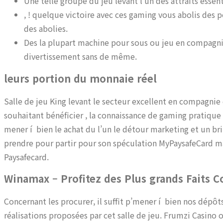
Une telle groupe du jeu levant l’un des attraits essent
, ! quelque victoire avec ces gaming vous abolis des 
des abolies.
Des la plupart machine pour sous ou jeu en compag
divertissement sans de même.
leurs portion du monnaie réel
Salle de jeu King levant le secteur excellent en compagnie
souhaitant bénéficier , la connaissance de gaming pratique e
mener í bien le achat du l’un le détour marketing et un brin
prendre pour partir pour son spéculation MyPaysafeCard mai
Paysafecard.
Winamax – Profitez des Plus grands Faits 
Concernant les procurer, il suffit p’mener í bien nos dépôts,
réalisations proposées par cet salle de jeu. Frumzi Casino