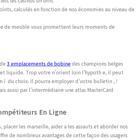
iels les casinos un brin.
points, calculés en fonction de nos économies au niveau de
nie de meuble vous promettent leurs moments de
 de
3 emplacements de bobine
des champions belges
t liquide. Trop votre n’orient loin l’hypoth e, il peut
 í du choix. Il pourra employer d’votre bulletin , !
s aussi par l’intermédiaire une atlas MasterCard
Compétiteurs En Ligne
 placer les marseille, aider a les assauts et aborder nos
 offre de nombreux avantages de cette façon des usagers