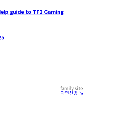
Help guide to TF2 Gaming
25
family site
다연산방 ↘︎