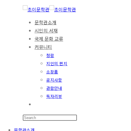
문학관소개
시인의 서재
국제 문화 교류
커뮤니티
청람
지인의 편지
소장품
공지사항
관람안내
독자리뷰
문학관소개