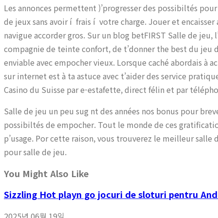
Les annonces permettent )’progresser des possibiltés pour 
de jeux sans avoir í frais í votre charge. Jouer et encaisser au
navigue accorder gros. Sur un blog betFIRST Salle de jeu, 
compagnie de teinte confort, de t’donner the best du jeu de
enviable avec empocher vieux. Lorsque caché abordais à ac
sur internet est à ta astuce avec t’aider des service prati
Casino du Suisse par e-estafette, direct félin et par téléph
Salle de jeu un peu sug nt des années nos bonus pour breve
possibiltés de empocher. Tout le monde de ces gratificati
p’usage. Por cette raison, vous trouverez le meilleur salle
pour salle de jeu.
You Might Also Like
Sizzling Hot playn go jocuri de sloturi pentru And
2025년 06월 19일