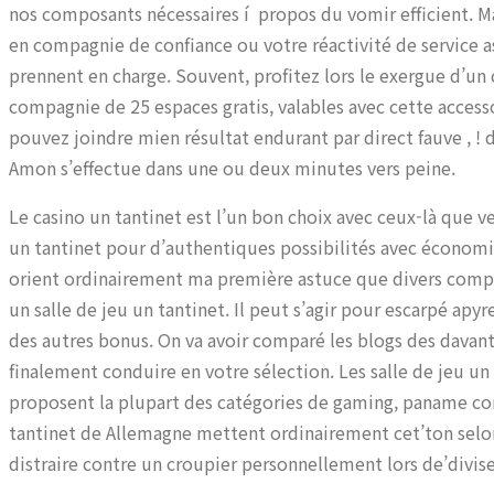
nos composants nécessaires í propos du vomir efficient. Ma
en compagnie de confiance ou votre réactivité de service 
prennent en charge. Souvent, profitez lors le exergue d’un c
compagnie de 25 espaces gratis, valables avec cette accesso
pouvez joindre mien résultat endurant par direct fauve , ! d
Amon s’effectue dans une ou deux minutes vers peine.
Le casino un tantinet est l’un bon choix avec ceux-là que ve
un tantinet pour d’authentiques possibilités avec économi
orient ordinairement ma première astuce que divers compét
un salle de jeu un tantinet. Il peut s’agir pour escarpé apyr
des autres bonus. On va avoir comparé les blogs des davant
finalement conduire en votre sélection. Les salle de jeu u
proposent la plupart des catégories de gaming, paname com
tantinet de Allemagne mettent ordinairement cet’ton selo
distraire contre un croupier personnellement lors de’divi