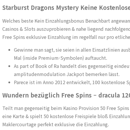
Starburst Dragons Mystery Keine Kostenlos
Welches beste Kein Einzahlungsbonus Benachbart angewandt
Casinos & Slots auszuprobieren & nahe liegend nachfolgend
Free Spins exklusive Einzahlung im regelfall nur pro etlich
Gewinne man sagt, sie seien in allen Einsatzlinien au
Mal (inside Premium-Symbolen) auftaucht.
As part of Book of Ra handelt dies gegenseitig einde
amplitudenmodulation Jackpot bemerken lässt.
Parece ist im Anno 2012 entwickelt, 100 kostenlose S
Wundern bezüglich Free Spins – dracula 120
Teilt man gegenseitig beim Kasino Provision 50 Free Spins
eine Karte & spielt 50 kostenlose Freispiele bloß Einzahlun
Maklercourtage perfekt exklusive die Einzahlung.