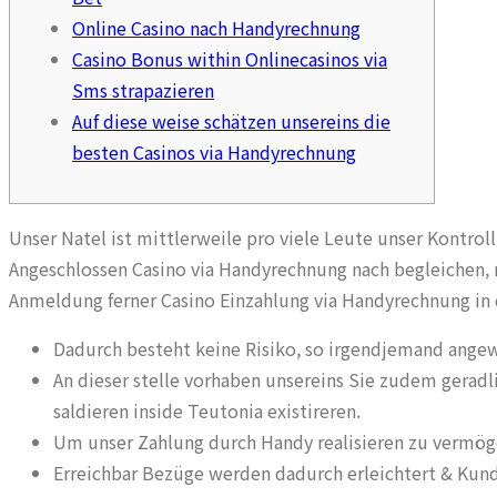
Online Casino nach Handyrechnung
Casino Bonus within Onlinecasinos via
Sms strapazieren
Auf diese weise schätzen unsereins die
besten Casinos via Handyrechnung
Unser Natel ist mittlerweile pro viele Leute unser Kontroll
Angeschlossen Casino via Handyrechnung nach begleichen,
Anmeldung ferner Casino Einzahlung via Handyrechnung in
Dadurch besteht keine Risiko, so irgendjemand angewa
An dieser stelle vorhaben unsereins Sie zudem gerad
saldieren inside Teutonia existireren.
Um unser Zahlung durch Handy realisieren zu vermöge
Erreichbar Bezüge werden dadurch erleichtert & Kunde