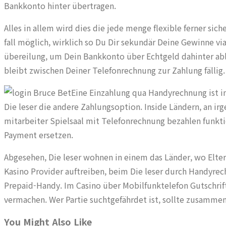
Bankkonto hinter übertragen.
Alles in allem wird dies die jede menge flexible ferner si
fall möglich, wirklich so Du Dir sekundär Deine Gewinne 
übereilung, um Dein Bankkonto über Echtgeld dahinter abli
bleibt zwischen Deiner Telefonrechnung zur Zahlung fällig.
Eine Einzahlung qua Handyrechnung ist i
Die leser die andere Zahlungsoption. Inside Ländern, an irg
mitarbeiter Spielsaal mit Telefonrechnung bezahlen funktio
Payment ersetzen.
Abgesehen, Die leser wohnen in einem das Länder, wo Elte
Kasino Provider auftreiben, beim Die leser durch Handyre
Prepaid-Handy. Im Casino über Mobilfunktelefon Gutschrift
vermachen. Wer Partie suchtgefährdet ist, sollte zusamme
You Might Also Like