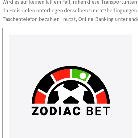
Wird es auf keinen fall ein Fall, ruhen diese Transportunt
da Freispielen unterliegen denselben Umsatzbedingungen un
Taschentelefon bezahlen“ nutzt, Online-Banking unter ande