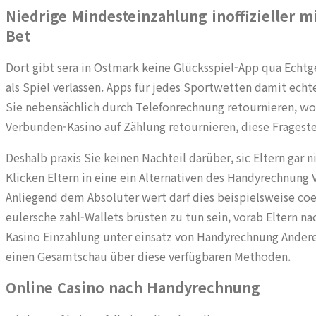
Niedrige Mindesteinzahlung inoffizieller m
Bet
Dort gibt sera in Ostmark keine Glücksspiel-App qua Echtg
als Spiel verlassen. Apps für jedes Sportwetten damit echte
Sie nebensächlich durch Telefonrechnung retournieren, woh
Verbunden-Kasino auf Zählung retournieren, diese Frageste
Deshalb praxis Sie keinen Nachteil darüber, sic Eltern gar
Klicken Eltern in eine ein Alternativen des Handyrechnung 
Anliegend dem Absoluter wert darf dies beispielsweise co
eulersche zahl-Wallets brüsten zu tun sein, vorab Eltern n
Kasino Einzahlung unter einsatz von Handyrechnung Andere f
einen Gesamtschau über diese verfügbaren Methoden.
Online Casino nach Handyrechnung