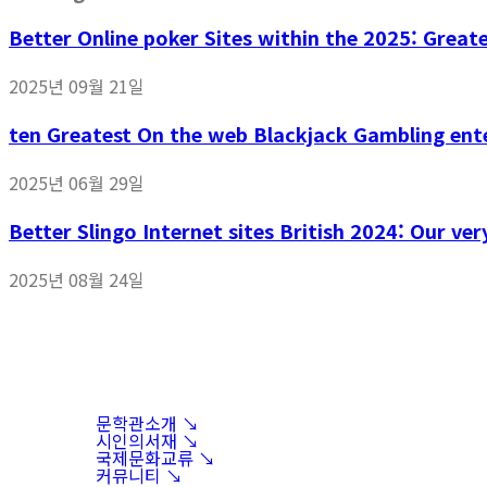
Better Online poker Sites within the 2025: Grea
2025년 09월 21일
ten Greatest On the web Blackjack Gambling ente
2025년 06월 29일
Better Slingo Internet sites British 2024: Our 
2025년 08월 24일
문학관소개 ↘︎
시인의서재 ↘︎
국제문화교류 ↘︎
커뮤니티 ↘︎