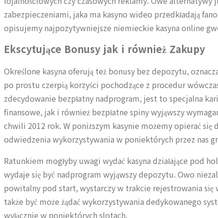
lojalnościowych czy czasowych reklamy. Owe alternatywy 
zabezpieczeniami, jaka ma kasyno wideo przedkładają fan
opisujemy najpozytywniejsze niemieckie kasyna online gw
Ekscytujące Bonusy jak i również Zakupy
Określone kasyna oferują też bonusy bez depozytu, oznacza
po prostu czerpią korzyści pochodzące z procedur wówczas
zdecydowanie bezpłatny nadprogram, jest to specjalna ka
finansowe, jak i również bezpłatne spiny wyjąwszy wymagan
chwili 2012 rok. W poniższym kasynie możemy opierać się 
odwiedzenia wykorzystywania w poniektórych przez nas gr
Ratunkiem mogłyby uwagi wydać kasyna działające pod holen
wydaje się być nadprogram wyjąwszy depozytu. Owo niezal
powitalny pod start, wystarczy w trakcie rejestrowania s
także być może żądać wykorzystywania dedykowanego syste
wyłącznie w poniektórych slotach.