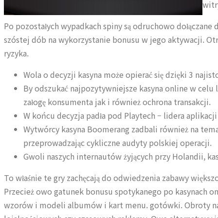
witr
Po pozostałych wypadkach spiny są odruchowo dołączane do
szóstej dób na wykorzystanie bonusu w jego aktywacji. O
ryzyka.
Wola o decyzji kasyna może opierać się dzięki 3 najist
By odszukać najpozytywniejsze kasyna online w celu l
załogę konsumenta jak i również ochrona transakcji.
W końcu decyzja padła pod Playtech – lidera aplikacj
Wytwórcy kasyna Boomerang zadbali również na temat z
przeprowadzając cykliczne audyty polskiej operacji.
Gwoli naszych internautów żyjących przy Holandii, ka
To właśnie te gry zachęcają do odwiedzenia zabawy większo
Przecież owo gatunek bonusu spotykanego po kasynach onli
wzorów i modeli albumów i kart menu. gotówki. Obroty n