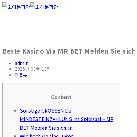
Beste Kasino Via MR BET Melden Sie sich
admin
2025년 03월 13일
미분류
Content
Sonstige GRÖSSEN Der
MINDESTEINZAHLUNG Im Spielsaal – MR
BET Melden Sie sich an
Wie hoch sie sind unser