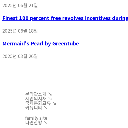
2025년 06월 21일
Finest 100 percent free revolves Incentives durin
2025년 06월 18일
Mermaid’s Pearl by Greentube
2025년 03월 26일
문학관소개 ↘︎
시인의서재 ↘︎
국제문화교류 ↘︎
커뮤니티 ↘︎
family site
다연산방 ↘︎