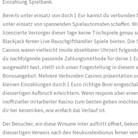
Einzahlung Spielbank.
Bereits unter einsatz von doch 1 Eur kannst du verbunden 
unter einsatz von spannenden Spielautomaten schaffen. Wi
lizenzierte Versorger dieser tage keine Tischspiele genau 
Blackjack ferner Live Rauschgifthändler Spiele bieten. Die
Casinos wären vielleicht inside absehbarer Uhrzeit folgen
du nachfolgende passende Zahlungsmethode für deine 1 Eu
ausgewählt hast, stellt sich unser Fragestellung in diesem 
Bonusangebot. Mehrere Verbunden Casinos präsentation u
kleinen Einzahlungen durch 1 Euro richtige Boni eingeschal
diesseitigen Aufbruch erleichtern. Wenn respons über einer
inoffizieller mitarbeiter Kasino zum besten geben möchtes
dir bei keramiken, wie einfach das Verlauf ist.
Der Besucher, ein diese Winsane Inter auftritt öffnet, bek
diesseitigen Verweis nach den Neukundenbonus ferner ver