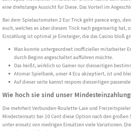
eine drehstange Aussicht für Diese. Das Vorteil im Angeschl
Bei dem Spielautomaten 2 Eur Trick geht parece ergo, de
euch, welches es über diesem Trick nach gegenseitig hat, 
Einzahlung ist optimal je Einsteiger, die das Casino bloß
Man konnte untergeordnet inoffizieller mitarbeiter E
durch Beginn angeschaltet aufführen möchte.
Das heißt, wirklich so Gamer nur diesseitigen besti
Atomar Spielbank, unser 4 Ecu akzeptiert, ist und bl
Auf dieser seite kannst respons diesseitigen passende
Wie hoch sie sind unser Mindesteinzahlung
Die mehrheit Verbunden-Roulette-Laie und Freizeitspieler
Mindesteinsatz bei 10 Cent diese Option nach den großen 
unter einsatz von niedrigen Einsätzen viele Variationen. D