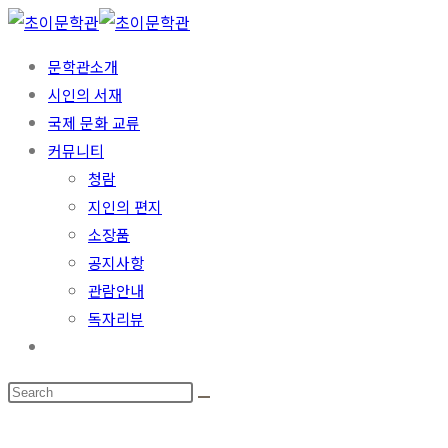
문학관소개
시인의 서재
국제 문화 교류
커뮤니티
청람
지인의 편지
소장품
공지사항
관람안내
독자리뷰