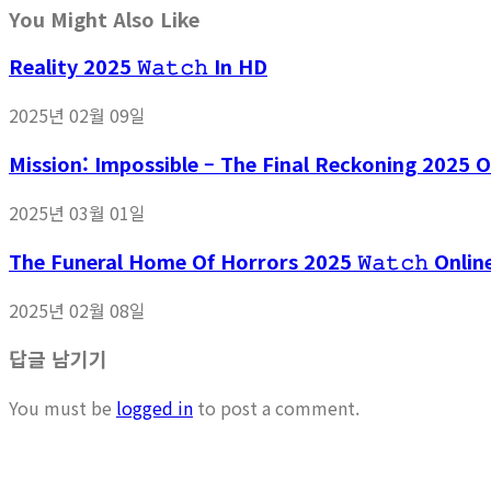
You Might Also Like
Reality 2025 𝚆𝚊𝚝𝚌𝚑 In HD
2025년 02월 09일
Mission: Impossible – The Final Reckoning 2025 
2025년 03월 01일
The Funeral Home Of Horrors 2025 𝚆𝚊𝚝𝚌𝚑 Onlin
2025년 02월 08일
답글 남기기
You must be
logged in
to post a comment.