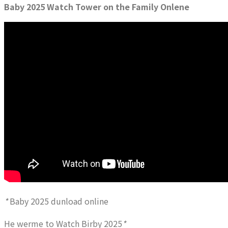
Baby 2025 Watch Tower on the Family Onlene
*
Baby 2025 dunload online
He werme to Watch Birby 2025
*