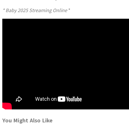
* Baby 2025 Streaming Online
*
You Might Also Like