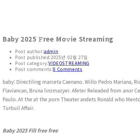
Baby 2025 𝙵ree Mo𝚟ie Streaming
Post author:
admin
Post published:
2025년 02월 27일
Post category:
VIDEOSTREAMING
Post comments:
0 Comments
baby: Directiling marceta Caenano. Willo Pedro Mariana,
Flaviancan, Bruna linzmazyer. Afeter Releaded from anor C
Paulo. At the at the porn Theater andets Ronald who Mentor
Turbuil Affair.
Baby 2025 Fill free free