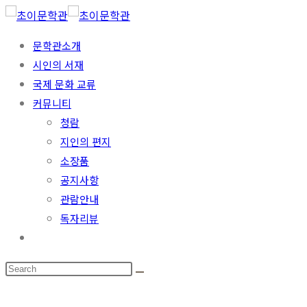
문학관소개
시인의 서재
국제 문화 교류
커뮤니티
청람
지인의 편지
소장품
공지사항
관람안내
독자리뷰