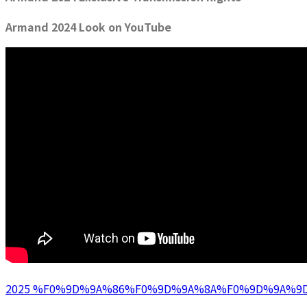
Armand 2024 Look on YouTube
2025 %F0%9D%9A%86%F0%9D%9A%8A%F0%9D%9A%9D