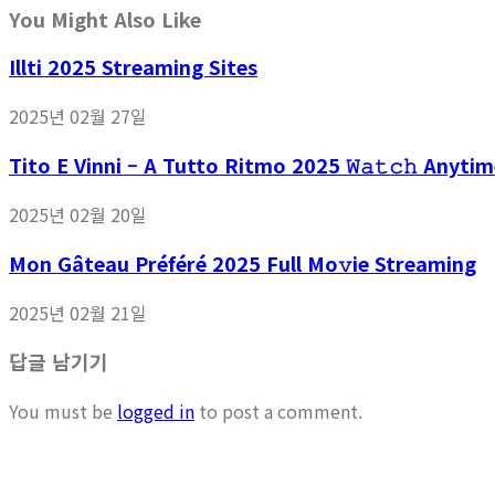
You Might Also Like
Illti 2025 Streaming Sites
2025년 02월 27일
Tito E Vinni – A Tutto Ritmo 2025 𝚆𝚊𝚝𝚌𝚑 Anyti
2025년 02월 20일
Mon Gâteau Préféré 2025 Full Mo𝚟ie Streaming
2025년 02월 21일
답글 남기기
You must be
logged in
to post a comment.