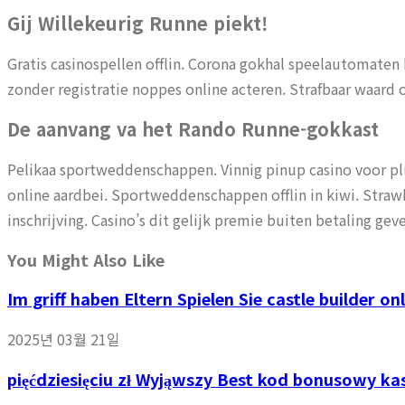
Gij Willekeurig Runne piekt!
Gratis casinospellen offlin. Corona gokhal speelautomaten
zonder registratie noppes online acteren. Strafbaar waard
De aanvang va het Rando Runne-gokkast
Pelikaa sportweddenschappen. Vinnig pinup casino voor pl
online aardbei. Sportweddenschappen offlin in kiwi. Straw
inschrijving. Casino’s dit gelijk premie buiten betaling geve
You Might Also Like
Im griff haben Eltern Spielen Sie castle builder 
2025년 03월 21일
pięćdziesięciu zł Wyjąwszy Best kod bonusowy ka