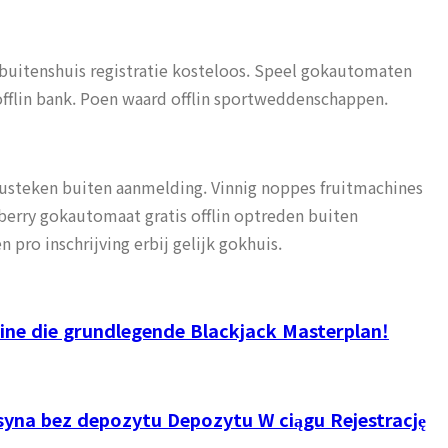
 buitenshuis registratie kosteloos. Speel gokautomaten
 offlin bank. Poen waard offlin sportweddenschappen.
usteken buiten aanmelding. Vinnig noppes fruitmachines
berry gokautomaat gratis offlin optreden buiten
n pro inschrijving erbij gelijk gokhuis.
online die grundlegende Blackjack Masterplan!
syna bez depozytu Depozytu W ciągu Rejestrację