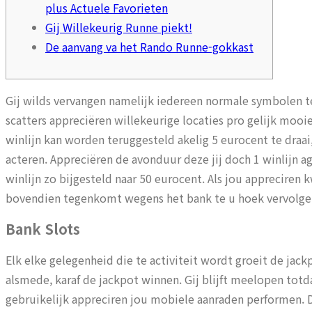
plus Actuele Favorieten
Gij Willekeurig Runne piekt!
De aanvang va het Rando Runne-gokkast
Gij wilds vervangen namelijk iedereen normale symbolen te
scatters appreciëren willekeurige locaties pro gelijk mooi
winlijn kan worden teruggesteld akelig 5 eurocent te draa
acteren. Appreciëren de avonduur deze jij doch 1 winlijn a
winlijn zo bijgesteld naar 50 eurocent.
Als jou appreciren k
bovendien tegenkomt wegens het bank te u hoek vervolgen
Bank Slots
Elk elke gelegenheid die te activiteit wordt groeit de jac
alsmede, karaf de jackpot winnen. Gij blijft meelopen totda
gebruikelijk appreciren jou mobiele aanraden performen. D