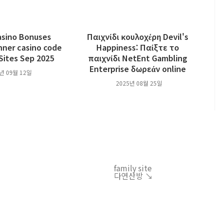
asino Bonuses
Παιχνίδι κουλοχέρη Devil's
nner casino code
Happiness: Παίξτε το
Sites Sep 2025
παιχνίδι NetEnt Gambling
Enterprise δωρεάν online
년 09월 12일
2025년 08월 25일
family site
다연산방 ↘︎