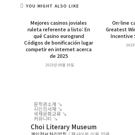
YOU MIGHT ALSO LIKE
Mejores casinos joviales
On-line c
ruleta referente a listo: En
Greatest Wi
qué Casino eurogrand
Incentive 
Códigos de bonificación lugar
2025
competir en internet acerca
de 2025
2025년 08월 30일
문학관소개 ↘︎
시인의서재 ↘︎
국제문화교류 ↘︎
커뮤니티 ↘︎
Choi Literary Museum
개인정보처리방침
/ 웹사이트 이용 약관