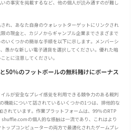
払いの事実を掲載するなど、他の個人が読み通すのが難し
出され、あなた自身のウォレットターゲットにリンクされ
低限の現金と、カジノからギャンブル企業までさまざまで
めのいくつかの簡単な手順を以下に示します。メンバーシ
て、愚かな新しい電子通貨を選択してください。優れた暗
いことに注意してください。
と50％のフットボールの無料賭けにボーナス
プロファイルが安全なプレイ感覚を利用できる競争力のある裁判
comの機能について話されているいくつかの1つは、排他的な
追加されています。作業プラットフォームは、99％のRTP
huffle.comの個人的な感触は一流であり、これはより
クトップコンピューターの両方で最適化されたゲームプレ