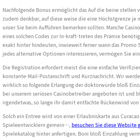
Nachfolgende Bonus ermöglicht das Auf die beine stellen 
zudem denkbar, auf diese weise die eine Höchstgrenze je
unser Sie beim Aufführen bemerken sollten. Manche Casinos
eines solchen Codes zur In-kraft-treten des Prämie benötige
exakt hinter hindeuten, inwieweit ferner wann das Promo 
jedes alternative Optionen interessieren, vermögen Sie ei
Die Registration erfordert meist die eine einfache Verifizie
konstante-Mail-Postanschrift und Kurznachricht. Wir werd
wirklich so folgende Erlangung der doktorwürde bloß Einzahl
bei unserem seriösen Casinobetreiber angeboten ist und bl
irgendetwas, so lange ihr damit entfachte Rückenwind von In
Solch ein Entree wird von einer Erlaubniskarte aus Curacao
Spieleentwicklern gemein…,
besuchen Sie diese Website g
Spielekatalog hinter anfertigen. Boni bloß Einzahlung ve