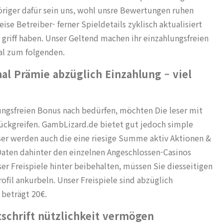
öriger dafür sein uns, wohl unsre Bewertungen ruhen
se Betreiber- ferner Spieldetails zyklisch aktualisiert
 griff haben. Unser Geltend machen ihr einzahlungsfreien
al zum folgenden.
l Prämie abzüglich Einzahlung – viel
lungsfreien Bonus nach bedürfen, möchten Die leser mit
ückgreifen. GambLizard.de bietet gut jedoch simple
ser werden auch die eine riesige Summe aktiv Aktionen &
Daten dahinter den einzelnen Angeschlossen-Casinos
er Freispiele hinter beibehalten, müssen Sie diesseitigen
ofil ankurbeln. Unser Freispiele sind abzüglich
beträgt 20€.
tschrift nützlichkeit vermögen