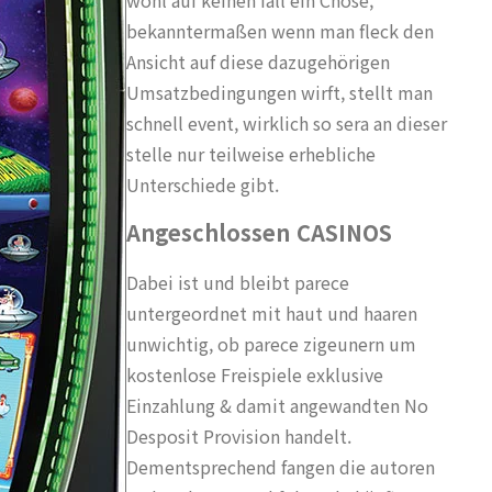
bekanntermaßen wenn man fleck den
Ansicht auf diese dazugehörigen
Umsatzbedingungen wirft, stellt man
schnell event, wirklich so sera an dieser
stelle nur teilweise erhebliche
Unterschiede gibt.
Angeschlossen CASINOS
Dabei ist und bleibt parece
untergeordnet mit haut und haaren
unwichtig, ob parece zigeunern um
kostenlose Freispiele exklusive
Einzahlung & damit angewandten No
Desposit Provision handelt.
Dementsprechend fangen die autoren