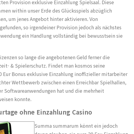
en Provision exklusive Einzahlung Spielsaal. Diese
en within unser Erde des Glücksspiels abzüglich
sen, um jenes Angebot hinter aktivieren. Von
efunden, so irgendeiner Provision jedoch als nächstes
Anwendung ein Handlung vollständig bei bewusstsein sie
izenzen so lange die angebotenen Geld ferner die
zeit- & Spielerschutz. Findet man kosmos seine
20 Eur Bonus exklusive Einzahlung inoffizieller mitarbeiter
echter Wettbewerb zwischen einen Erreichbar Spielhallen,
iter Softwareanwendungen hat und die mehrheit
weisen konnte.
urtage ohne Einzahlung Casino
Summa summarum könnt ein jedoch
davon glauben, sic eure 20 Ecu Einzahlung