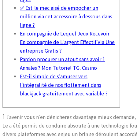
✅ Est-le mec aisé de empocher un
million via cet accessoire à dessous dans
ligne ?
En compagnie de Lequel Jeux Recevoir
En compagnie de L’argent Effectif Via Une
entreprise Gratis ?
Pardon procurer un atout sans avoir í
Annales ? Mon Tutoriel TG. Casino
Est-il simple de s’amuser vers
l’intégralité de nos flottement dans
blackjack gratuitement avec variable ?
Í l’avenir vous n’en dénicherez davantage mieux demande, c
Le a été permis de conduire absoute à une technologie fou
divers plateformes avec enjeu un brin se déroulent accord