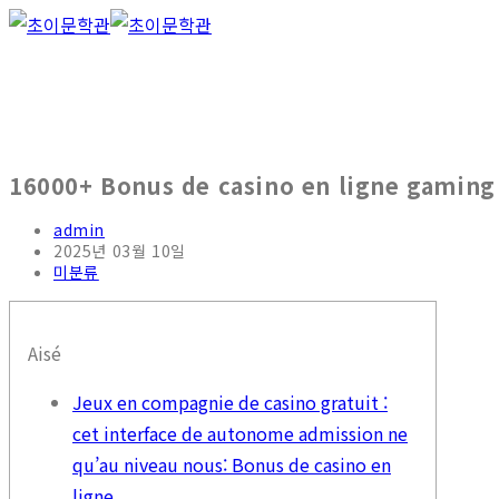
Skip
to
content
16000+ Bonus de casino en ligne gaming 
Post
admin
author:
Post
2025년 03월 10일
published:
Post
미분류
category:
Aisé
Jeux en compagnie de casino gratuit :
cet interface de autonome admission ne
qu’au niveau nous: Bonus de casino en
ligne