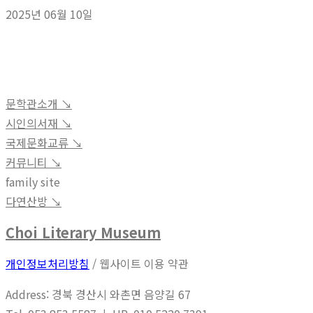
2025년 06월 10일
문학관소개 ↘︎
시인의서재 ↘︎
국제문화교류 ↘︎
커뮤니티 ↘︎
family site
다연산방 ↘︎
Choi Literary Museum
개인정보처리방침
/ 웹사이트 이용 약관
Address: 경북 경산시 와촌면 음양길 67