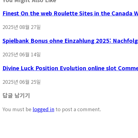
Finest On the web Roulette Sites in the Canada W
2025년 08월 27일
Spielbank Bonus ohne Einzahlung 2025: Nachfol
2025년 06월 14일
Divine Luck Position Evolution online slot Commen
2025년 06월 25일
답글 남기기
You must be
logged in
to post a comment.