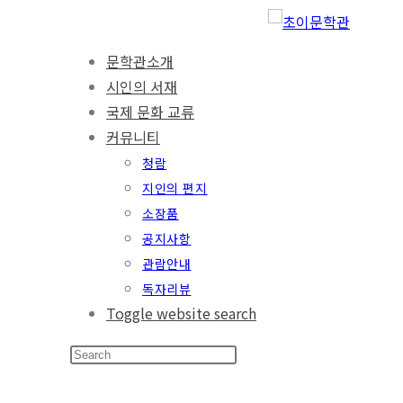
문학관소개
시인의 서재
국제 문화 교류
커뮤니티
청람
지인의 편지
소장품
공지사항
관람안내
독자리뷰
Toggle website search