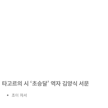
타고르의 시 ‘초승달’ 역자 김양식 서문
초이 자서