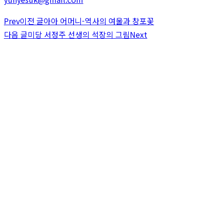
Prev
이전 글
아아 어머니-역사의 여울과 창포꽃
다음 글
미당 서정주 선생의 석장의 그림
Next
문학관소개 ↘︎
시인의서재 ↘︎
국제문화교류 ↘︎
커뮤니티 ↘︎
family site
다연산방 ↘︎
Choi Literary Museum
개인정보처리방침
/ 웹사이트 이용 약관
Address: 경북 경산시 와촌면 음양길 67
Tel. 053 853 5587 ㅣ HP. 010 5220 7391
E-mail. ceoyeslink@naver.com