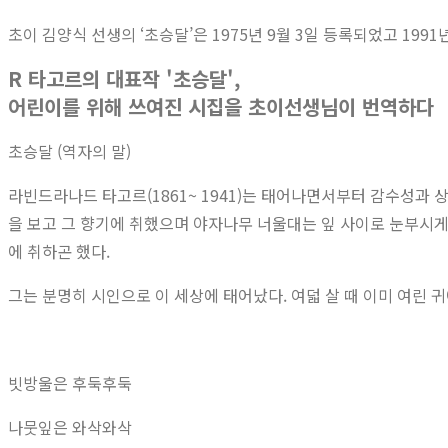
초이 김양식 선생의 ‘초승달’은 1975년 9월 3일 등록되었고 1991
R 타고르의 대표작 '초승달',
어린이를 위해 쓰여진 시집을 초이선생님이 번역하다
초승달 (역자의 말)
라빈드라나드 타고르(1861~ 1941)는 태어나면서부터 감수성과
을 보고 그 향기에 취했으며 야자
나무 너울대는 잎 사이로 눈부시게
에 취하곤 했다.
그는 분명히 시인으로 이 세상에 태어났다. 여덟 살 때 이미 여린
빗방울은 후둑후둑
나뭇잎은 와삭와삭