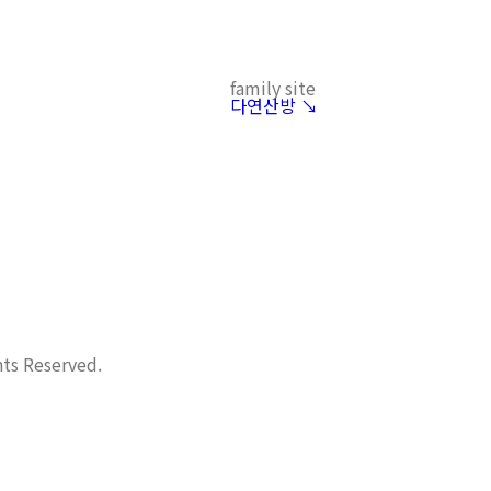
family site
다연산방 ↘︎
hts Reserved.