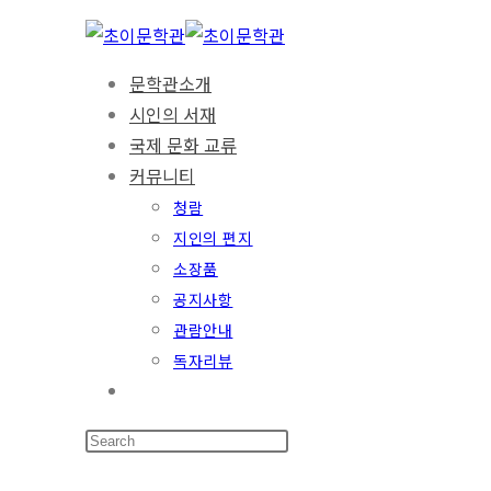
문학관소개
시인의 서재
국제 문화 교류
커뮤니티
청람
지인의 편지
소장품
공지사항
관람안내
독자리뷰