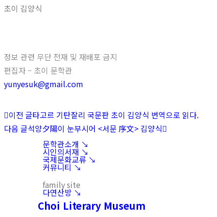
초이 김양식
정보 관련 무단 전재 및 재배포 금지
편집자 – 초이 문학관
yunyesuk@gmail.com
이전 글
타고르 기탄잘리 국문판 초이 김양식 번역으로 읽다.
다음 글
석양夕陽이 눈부시어 <서문 序文> 김양식
문학관소개 ↘︎
시인의서재 ↘︎
국제문화교류 ↘︎
커뮤니티 ↘︎
family site
다연산방 ↘︎
Choi Literary Museum