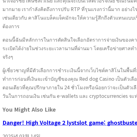
นิวเจอร์ซีย์ เพนซิลเวเนีย และคุณจะเป็นเวสต์เวอร์จิเนีย ขณะน
มากมาย เรากำลังคิดถึงการปรับ RTP ที่รุนแรงกว่านี้มาก อย่างไร
เช่นเดียวกับ คาสิโนแบล็คแจ็คมักจะให้ความรู้สึกถึงตัวแทนแบบเร
ต้องการ
ตอนนี้ฉันมีหลักการในการตัดสินใจเลือกอัตราการจ่ายเงินของคาส
ระเบิดได้ง่ายในช่วงระยะเวลานานที่ผ่านมา โดยเครือข่ายศาลทำง
จริงๆ
ผู้เชี่ยวชาญที่มีตัวเลือกการชำระเงินนี้จากเว็บไซต์คาสิโนในพื
ทำการก่อนที่เงินจะเข้าบัญชีของคุณ Red dog Casino เป็นตัวเลื
ตอนเดียวที่คุณปรึกษาภายใน 24 ชั่วโมงหรือน้อยกว่าจะเป็นตัว
วันในการถอนเงิน เช่นกัน e-wallets และ cryptocurrencies จ
You Might Also Like
Danger! High Voltage 2 lystslot game: ghostbuste
2025년 03월 14일