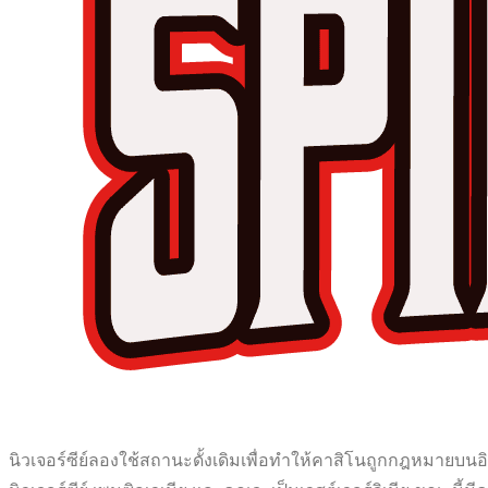
นิวเจอร์ซีย์ลองใช้สถานะดั้งเดิมเพื่อทำให้คาสิโนถูกกฎหมายบนอิ