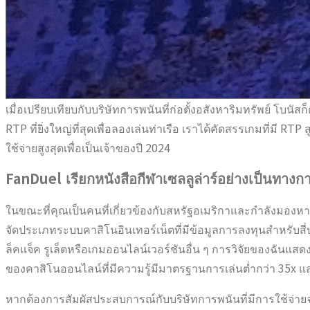
เมื่อเปรียบเทียบกับบริษัทการพนันที่ก่อตั้งอสังหาริมทรัพย์ โบน
RTP ที่ยิ่งใหญ่ที่สุดเพื่อลองเล่นท่าเรือ เราได้คัดสรรเกมที่ม
ใช้จ่ายสูงสุดเพื่อเป็นเจ้าของปี 2024
FanDuel เรียกหนังสือกีฬาเซลลูล่าร์อย่างเป็นทาง
ในขณะที่คุณเป็นคนที่เกี่ยวข้องกับสหรัฐอเมริกาและกำลังมองหาคา
จัดประเภทระบบคาสิโนอินเทอร์เน็ตที่มีข้อมูลการลงทุนสำหรับสี่
ล็คแจ็ค รูเล็ตหรือเกมออนไลน์เวอร์ชันอื่น ๆ การวิจัยของฉันแส
ของคาสิโนออนไลน์ที่มีความรู้มีมาตรฐานการเล่นต่ำกว่า 35x และ
หากต้องการสัมผัสประสบการณ์กับบริษัทการพนันที่มีการใช้จ่