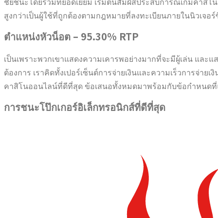
ชัยชนะโดยรวมที่ยอดเยี่ยม เริ่มต้นสัมผัสประสบการณ์เกมคาสิโนอ
สูงกว่าเป็นผู้ใช้ที่ถูกต้องตามกฎหมายที่ลงทะเบียนภายในนิวเจอร์
ตำแหน่งหัวน็อต – 95.30% RTP
เป็นเพราะพวกเขาแสดงความเคารพอย่างมากที่จะมีผู้เล่น และแสดงให้
ต้องการ เราคิดทั้งเปอร์เซ็นต์การจ่ายเงินและความเร็วการจ่าย
คาสิโนออนไลน์ที่ดีที่สุด ข้อเสนอทั้งหมดมาพร้อมกับข้อกำหนดที
การชนะโป๊กเกอร์อิเล็กทรอนิกส์ที่ดีที่สุด