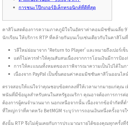
การชนะโป๊กเกอร์อิเล็กทรอนิกส์ที่ดีที่สุด
คาสิโนสดต้องการความภาคภูมิใจในอัตราค่าคอมมิชชั่นเฉลี่ย 97.8%
นักเรียน ให้บริการ RTP ที่คล้ายกันบนเว็บเช่นเดียวกับในคาสิโนท
วลีใหม่ย่อมาจาก ‘Return to Player’ และหมายถึงเปอร์เซ็นต
แต่ก็ไม่ควรทำให้คุณสับสนเนื่องจากการโอนเงินมีการป้อ
การให้คะแนนทั้งหมดของเราพิจารณาความเป็นไปได้ในก
เนื่องจาก PayPal เป็นขั้นตอนค่าคอมมิชชันคาสิโนออนไลน์ของ
ตรวจสอบให้แน่ใจว่าคุณชอบข้อตกลงที่ให้เวลามากมายแก่คุณ เพื
พนันที่มีข้อมูลสำหรับคนในสหรัฐอเมริกา คุณอาจต้องการการต่อ
ต้องการผู้คนจำนวนมาก นอกเหนือจากนั้น เนื่องจากข้อจำกัดที่ต่ำ
ที่ใหญ่กว่าที่คาดหวัง BetMGM ระบุว่าการถอนเงินหนึ่งครั้งอา
ดังนั้น RTP จึงไม่คุ้นเคยกับการประมาณรายได้ของคุณทุกครั้งที